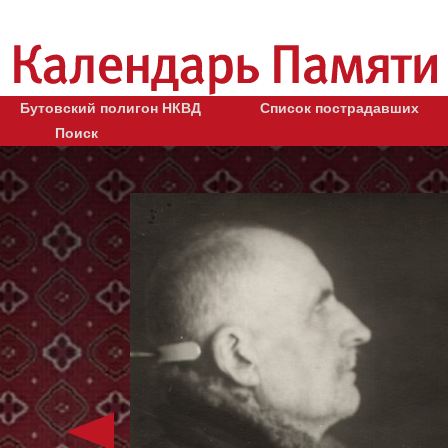
Бутовский полигон НКВД
Список пострадавших
Поиск