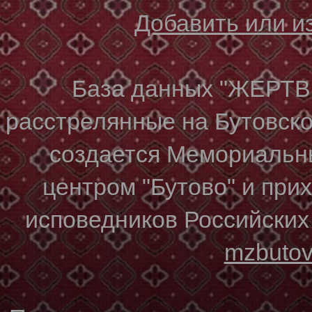
Добавить или 
База данных "ЖЕР
расстрелянные на Бутовском
создается Мемориальн
центром "Бутово" и при
исповедников Российских
mzbuto