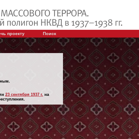
чь проекту
Поиск
йным.
лян
23 сентября 1937 г.
на
реступления.