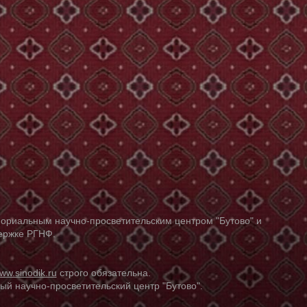
ориальным научно-просветительским центром "Бутово" и
держке РГНФ.
ww.sinodik.ru
строго обязательна.
й научно-просветительский центр "Бутово".