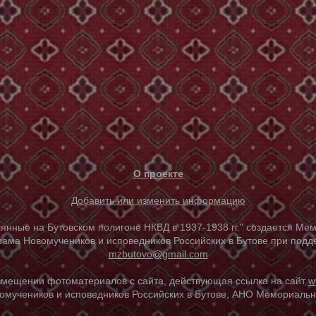
О проекте
Добавить или изменить информацию
е на Бутовском полигоне НКВД в 1937-1938 гг." создается Мем
ама Новомучеников и исповедников Российских в Бутове при под
mzbutovo@gmail.com
азмещении фотоматериалов с сайта, действующая ссылка на сайт
w
омучеников и исповедников Российских в Бутове, АНО Мемориальны