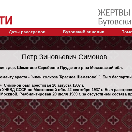
Даты расстрелов
Бутовский синодик
Помо
Петр Зиновьевич Симонов
ения: дер. Шеметово Серебряно-Прудского р-на Московской обл.
оменту ареста - "член колхоза 'Красное Шеметово'.". Был беспарти
 Симонов был арестован 20 августа 1937 г.
 УНКВД СССР по Московской обл. 22 сентября 1937 г. Был расстре
Москвой. Реабилитирован 20 июля 1989 г. за отсутствием состава п