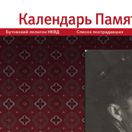
Бутовский полигон НКВД
Список пострадавших