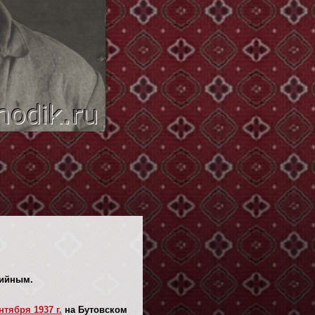
тийным.
нтября 1937 г.
на Бутовском