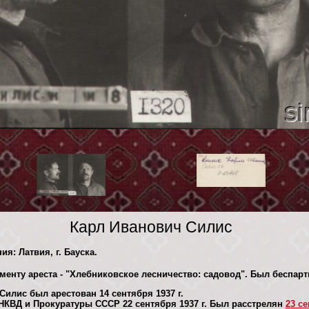
Карл Иванович Силис
ия: Латвия, г. Бауска.
менту ареста - "Хлебниковское лесничество: садовод". Был беспар
илис был арестован 14 сентября 1937 г.
КВД и Прокуратуры СССР 22 сентября 1937 г. Был расстрелян
23 се