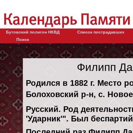
Бутовский полигон НКВД
Список пострадавших
Поиск
Филипп Да
Родился в 1882 г. Место р
Болоховский р-н, с. Новое
Русский. Род деятельности
'Ударник'". Был беспарти
Последний раз Филипп Д