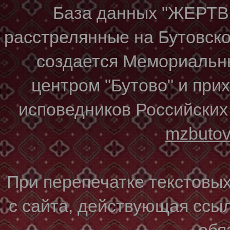
База данных "ЖЕР
расстрелянные на Бутовском
создается Мемориальн
центром "Бутово" и при
исповедников Российских
mzbuto
При перепечатке текстовы
с сайта, действующая ссы
обя