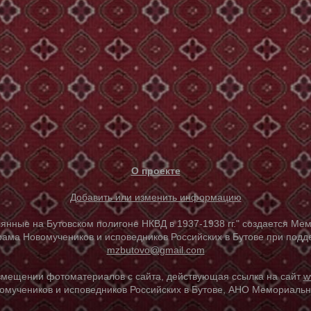
О проекте
Добавить или изменить информацию
е на Бутовском полигоне НКВД в 1937-1938 гг." создается Мем
ама Новомучеников и исповедников Российских в Бутове при под
mzbutovo@gmail.com
азмещении фотоматериалов с сайта, действующая ссылка на сайт
w
омучеников и исповедников Российских в Бутове, АНО Мемориальны