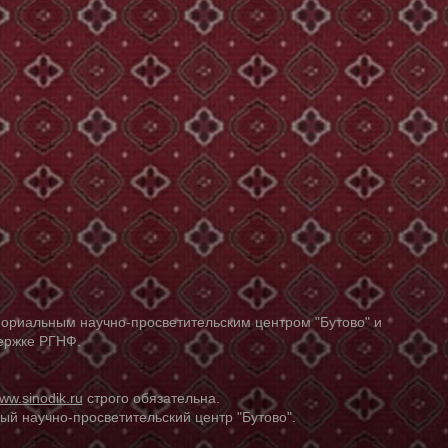
ориальным научно-просветительским центром "Бутово" и
держке РГНФ.
ww.sinodik.ru
строго обязательна.
й научно-просветительский центр "Бутово".