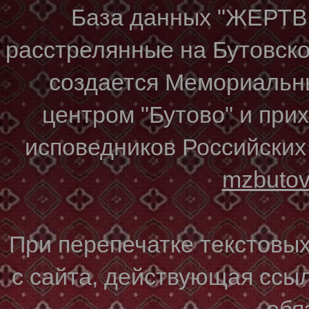
База данных "ЖЕР
расстрелянные на Бутовском
создается Мемориальн
центром "Бутово" и при
исповедников Российских
mzbuto
При перепечатке текстовы
с сайта, действующая ссы
обя