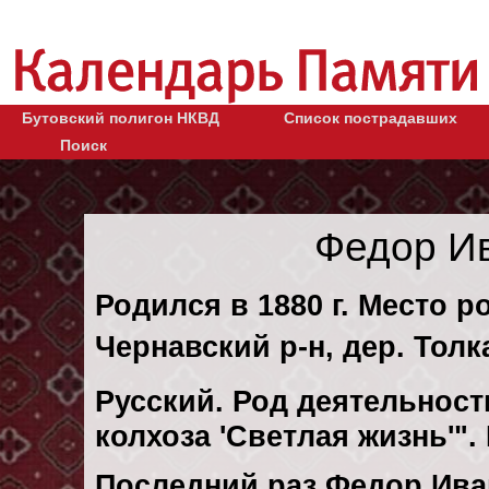
Бутовский полигон НКВД
Список пострадавших
Поиск
Федор И
Родился в 1880 г. Место р
Чернавский р-н, дер. Толк
Русский. Род деятельност
колхоза 'Светлая жизнь'"
Последний раз Федор Ива