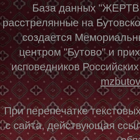
База данных "ЖЕР
расстрелянные на Бутовском
создается Мемориальн
центром "Бутово" и при
исповедников Российских
mzbuto
При перепечатке текстовы
с сайта, действующая ссы
обя