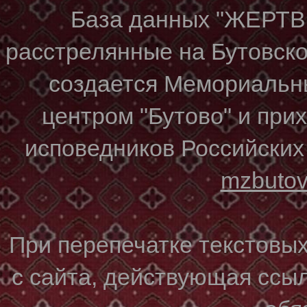
База данных "ЖЕР
расстрелянные на Бутовском
создается Мемориальн
центром "Бутово" и при
исповедников Российских
mzbuto
При перепечатке текстовы
с сайта, действующая ссы