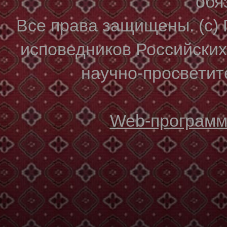
обя
Все права защищены. (с)
исповедников Российски
научно-просветите
Web-программи