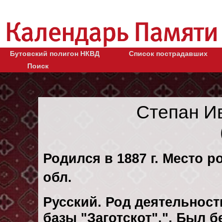
Бутовский полигон НКВД
Список пострадавших
Поиск
Степан И
Родился в 1887 г. Место р
обл.
Русский. Род деятельност
базы "Заготскот".". Был 