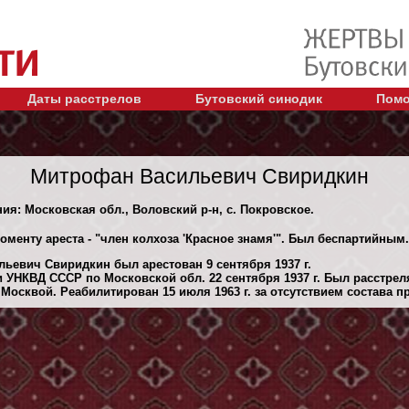
Даты расстрелов
Бутовский синодик
Помо
Митрофан Васильевич Свиридкин
ния: Московская обл., Воловский р-н, с. Покровское.
оменту ареста - "член колхоза 'Красное знамя'". Был беспартийным.
ьевич Свиридкин был арестован 9 сентября 1937 г.
 УНКВД СССР по Московской обл. 22 сентября 1937 г. Был расстре
Москвой. Реабилитирован 15 июля 1963 г. за отсутствием состава п