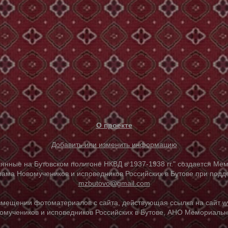
О проекте
Добавить или изменить информацию
е на Бутовском полигоне НКВД в 1937-1938 гг." создается Мем
ама Новомучеников и исповедников Российских в Бутове при под
mzbutovo@gmail.com
азмещении фотоматериалов с сайта, действующая ссылка на сайт
w
омучеников и исповедников Российских в Бутове, АНО Мемориальны