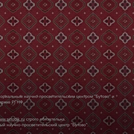
ориальным научно-просветительским центром "Бутово" и
держке РГНФ.
ww.sinodik.ru
строго обязательна.
й научно-просветительский центр "Бутово".