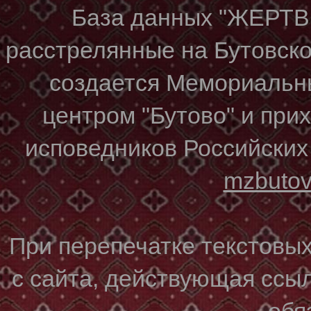
База данных "ЖЕР
расстрелянные на Бутовском
создается Мемориальн
центром "Бутово" и при
исповедников Российских
mzbuto
При перепечатке текстовы
с сайта, действующая ссы
обя