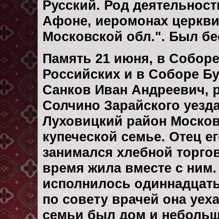
Русский. Род деятельност
Афоне, иеромонах церкви 
Московской обл.". Был б
Память 21 июня, в Собор
Российских и в Соборе Б
Санков Иван Андреевич, р
Солчино Зарайского уезда
Луховицкий район Москов
купеческой семье. Отец е
занимался хлебной торгов
время жила вместе с ним. 
исполнилось одиннадцать 
по совету врачей она уеха
семьи был дом и небольш