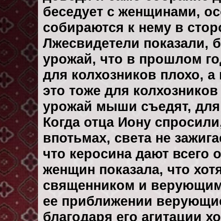
беседует с женщинами, ос
собираются к нему в сторо
Лжесвидетели показали, 
урожай, что в прошлом го
для колхозников плохо, а
это тоже для колхозников 
урожай мыши съедят, для 
Когда отца Иону спросили
впотьмах, света не зажигае
что керосина дают всего о
женщин показала, что хот
священником и верующими
ее приближении верующие
благодаря его агитации хо