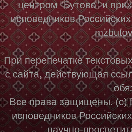
центром "Бутово" и при
исповедников Российских
mzbuto
При перепечатке текстовы
с сайта, действующая ссы
обя
Все права защищены. (с)
исповедников Российски
научно-просветите