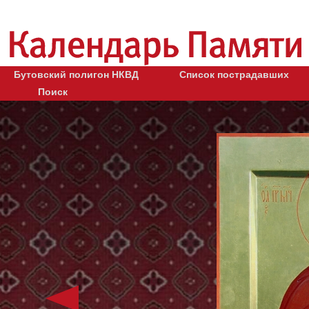
Бутовский полигон НКВД
Список пострадавших
Поиск