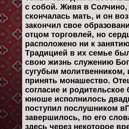
с собой. Живя в Солчино, 
скончалась мать, и он воз
закончил свое образовани
отцом торговлей, но сер
расположено ни к занятию
Традицией в их семье был
свою жизнь служению Богу
сугубым молитвенником, 
принять монашество. Отец
согласие и родительское б
юноше исполнилось двадц
поступил послушником вП
завершилось, по его слов
здесь через некоторое вр