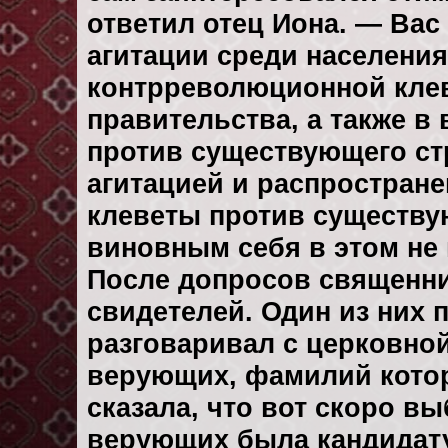
ответил отец Иона. — Ва
агитации среди населени
контрреволюционной клев
правительства, а также 
против существующего с
агитацией и распростран
клеветы против существу
виновным себя в этом не
После допросов священни
свидетелей. Один из них п
разговаривал с церковной
верующих, фамилий которы
сказала, что вот скоро в
верующих была кандидатур