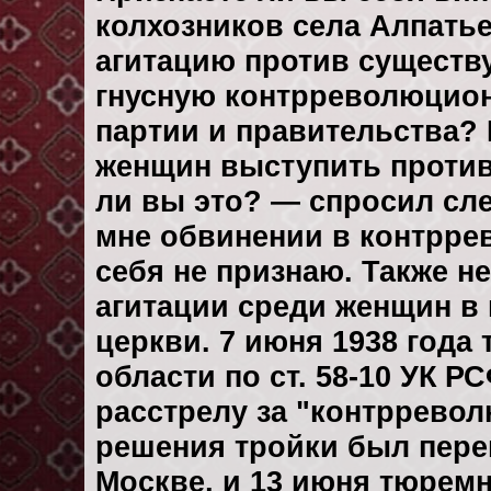
колхозников села Алпать
агитацию против существ
гнусную контрреволюцион
партии и правительства? 
женщин выступить против
ли вы это? — спросил сл
мне обвинении в контрр
себя не признаю. Также н
агитации среди женщин в 
церкви. 7 июня 1938 года
области по ст. 58-10 УК 
расстрелу за "контррево
решения тройки был пере
Москве, и 13 июня тюрем