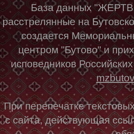
База данных "ЖЕР
расстрелянные на Бутовском
создается Мемориальн
центром "Бутово" и при
исповедников Российских
mzbuto
При перепечатке текстовы
с сайта, действующая ссы
обя