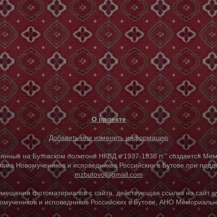
О проекте
Добавить или изменить информацию
е на Бутовском полигоне НКВД в 1937-1938 гг." создается Мем
ама Новомучеников и исповедников Российских в Бутове при под
mzbutovo@gmail.com
азмещении фотоматериалов с сайта, действующая ссылка на сайт
w
омучеников и исповедников Российских в Бутове, АНО Мемориальны