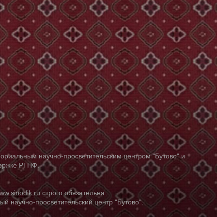
ориальным научно-просветительским центром "Бутово" и
держке РГНФ.
ww.sinodik.ru
строго обязательна.
й научно-просветительский центр "Бутово".