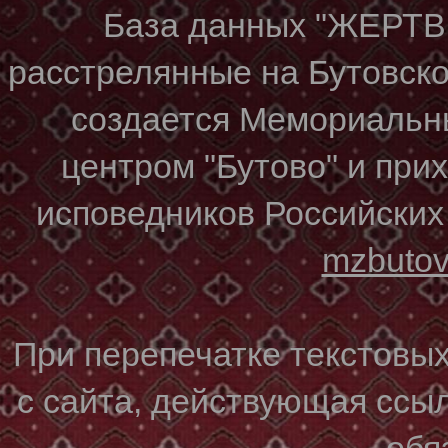
База данных "ЖЕР
расстрелянные на Бутовском
создается Мемориальн
центром "Бутово" и при
исповедников Российских
mzbuto
При перепечатке текстовы
с сайта, действующая ссы
обя