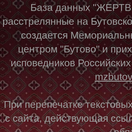
База данных "ЖЕР
расстрелянные на Бутовском
создается Мемориальн
центром "Бутово" и при
исповедников Российских
mzbuto
При перепечатке текстовы
с сайта, действующая ссы
обя