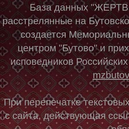
База данных "ЖЕР
расстрелянные на Бутовском
создается Мемориальн
центром "Бутово" и при
исповедников Российских
mzbuto
При перепечатке текстовы
с сайта, действующая ссы
обя