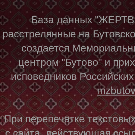
База данных "ЖЕР
расстрелянные на Бутовском
создается Мемориальн
центром "Бутово" и при
исповедников Российских
mzbuto
При перепечатке текстовы
с сайта, действующая ссы