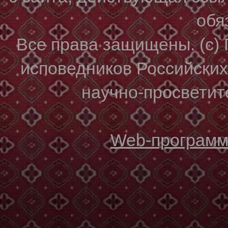
обя
Все права защищены. (с)
исповедников Российски
научно-просветите
Web-программи