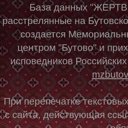
База данных "ЖЕР
расстрелянные на Бутовском
создается Мемориальн
центром "Бутово" и при
исповедников Российских
mzbuto
При перепечатке текстовы
с сайта, действующая ссы
обя