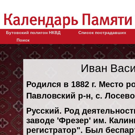
Бутовский полигон НКВД
Список пострадавших
Поиск
Иван Вас
Родился в 1882 г. Место 
Павловский р-н, с. Лосево
Русский. Род деятельности
заводе 'Фрезер' им. Кали
регистратор". Был беспа