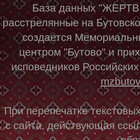
База данных "ЖЕР
расстрелянные на Бутовском
создается Мемориальн
центром "Бутово" и при
исповедников Российских
mzbuto
При перепечатке текстовы
с сайта, действующая ссы
обя