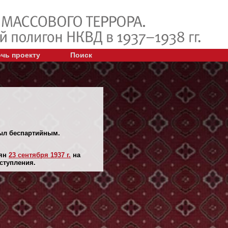
чь проекту
Поиск
 Был беспартийным.
лян
23 сентября 1937 г.
на
ступления.