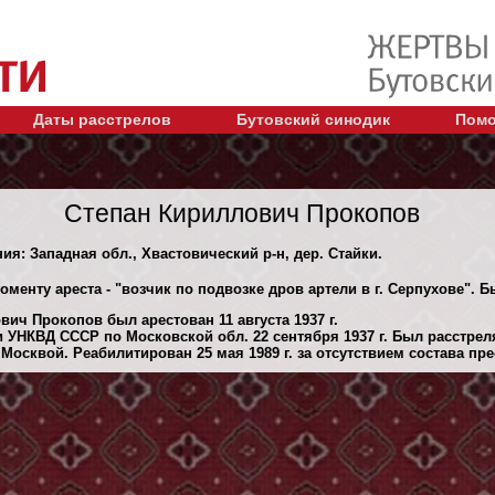
Даты расстрелов
Бутовский синодик
Помо
Степан Кириллович Прокопов
ия: Западная обл., Хвастовический р-н, дер. Стайки.
оменту ареста - "возчик по подвозке дров артели в г. Серпухове".
ич Прокопов был арестован 11 августа 1937 г.
 УНКВД СССР по Московской обл. 22 сентября 1937 г. Был расстре
осквой. Реабилитирован 25 мая 1989 г. за отсутствием состава пре