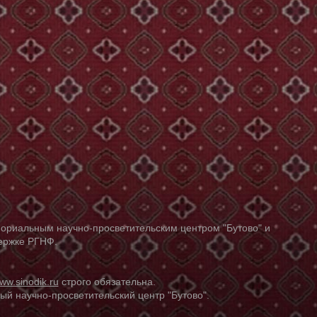
ориальным научно-просветительским центром "Бутово" и
держке РГНФ.
ww.sinodik.ru
строго обязательна.
й научно-просветительский центр "Бутово".