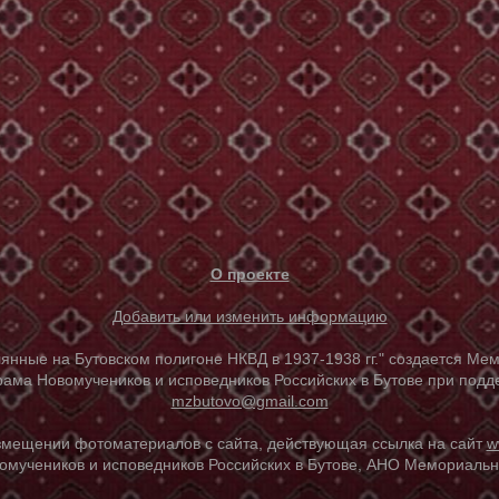
О проекте
Добавить или изменить информацию
е на Бутовском полигоне НКВД в 1937-1938 гг." создается Мем
ама Новомучеников и исповедников Российских в Бутове при под
mzbutovo@gmail.com
азмещении фотоматериалов с сайта, действующая ссылка на сайт
w
омучеников и исповедников Российских в Бутове, АНО Мемориальны