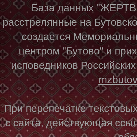
База данных "ЖЕР
расстрелянные на Бутовском
создается Мемориальн
центром "Бутово" и при
исповедников Российских
mzbuto
При перепечатке текстовы
с сайта, действующая ссы
обя