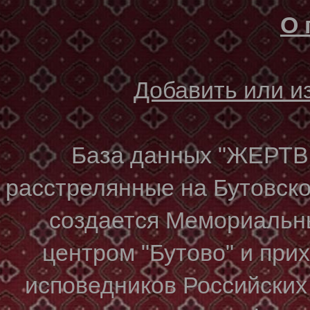
О 
Добавить или 
База данных "ЖЕР
расстрелянные на Бутовском
создается Мемориальн
центром "Бутово" и при
исповедников Российских