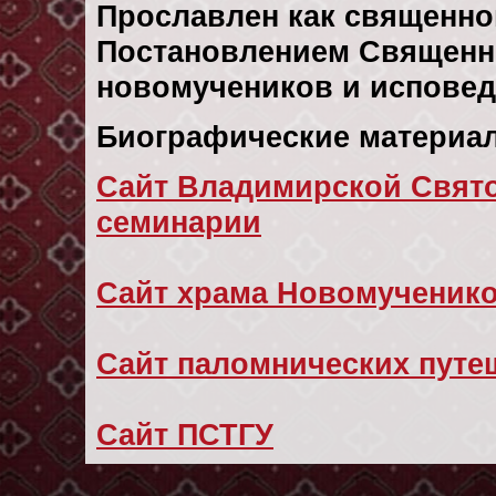
Прославлен как священно
Постановлением Священн
новомучеников и исповедн
Биографические материал
Сайт Владимирской Свят
семинарии
Сайт храма Новомученик
Сайт паломнических путе
Сайт ПСТГУ