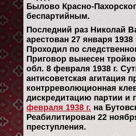
Былово Красно-Пахорског
беспартийным.
Последний раз Николай 
арестован 27 января 1938 
Проходил по следственн
Приговор вынесен тройк
обл. 8 февраля 1938 г. Су
антисоветская агитация п
контрреволюционная клев
дискредитацию партии и 
февраля 1938 г.
на Бутовс
Реабилитирован 22 ноября 
преступления.