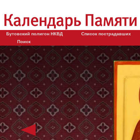
Бутовский полигон НКВД
Список пострадавших
Поиск