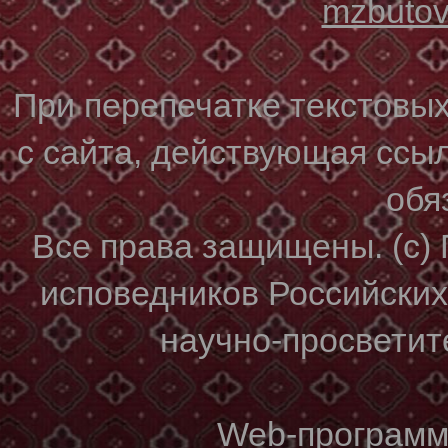
mzbuto
При перепечатке текстовы
с сайта, действующая ссы
обя
Все права защищены. (с)
исповедников Российски
научно-просветите
Web-программи