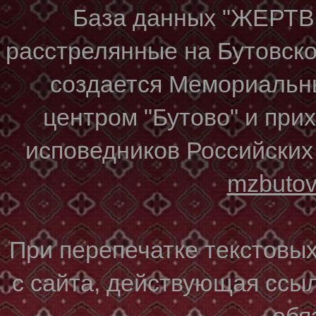
База данных "ЖЕР
расстрелянные на Бутовском
создается Мемориальн
центром "Бутово" и при
исповедников Российских
mzbuto
При перепечатке текстовы
с сайта, действующая ссы
обя