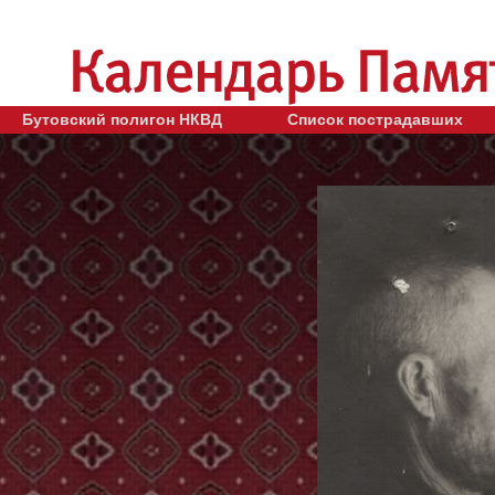
Бутовский полигон НКВД
Список пострадавших