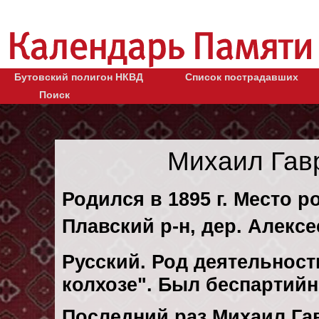
Бутовский полигон НКВД
Список пострадавших
Поиск
Михаил Гав
Родился в 1895 г. Место р
Плавский р-н, дер. Алексе
Русский. Род деятельности
колхозе". Был беспартий
Последний раз Михаил Г