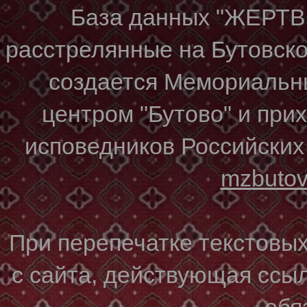
База данных "ЖЕР
расстрелянные на Бутовском
создается Мемориальн
центром "Бутово" и при
исповедников Российских
mzbuto
При перепечатке текстовы
с сайта, действующая ссы
обя