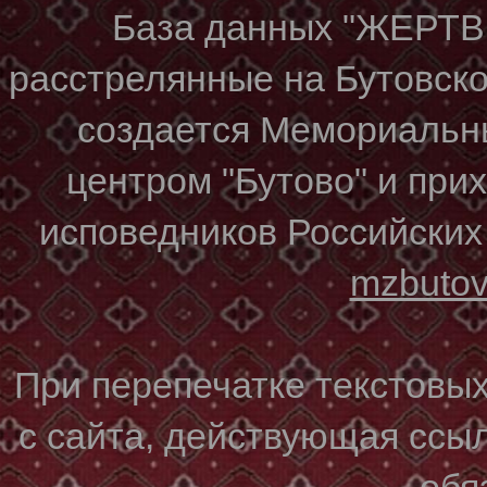
База данных "ЖЕР
расстрелянные на Бутовском
создается Мемориальн
центром "Бутово" и при
исповедников Российских
mzbuto
При перепечатке текстовы
с сайта, действующая ссы
обя