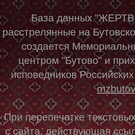
База данных "ЖЕР
расстрелянные на Бутовском
создается Мемориальн
центром "Бутово" и при
исповедников Российских
mzbuto
При перепечатке текстовы
с сайта, действующая ссы