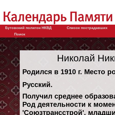
Бутовский полигон НКВД
Список пострадавших
Поиск
Николай Ник
Родился в 1910 г. Место р
Русский.
Получил среднее образов
Род деятельности к момент
'Союзтрансстрой', младш