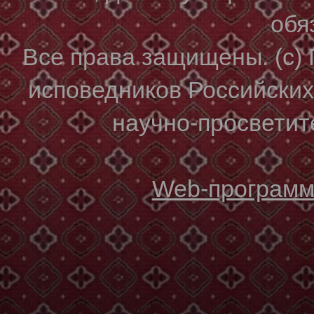
обя
Все права защищены. (с)
исповедников Российски
научно-просветите
Web-программи