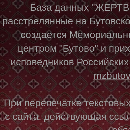
База данных "ЖЕР
расстрелянные на Бутовском
создается Мемориальн
центром "Бутово" и при
исповедников Российских
mzbuto
При перепечатке текстовы
с сайта, действующая ссы
обя