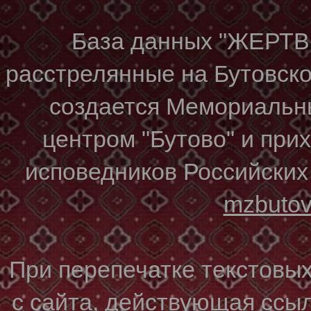
База данных "ЖЕР
расстрелянные на Бутовском
создается Мемориальн
центром "Бутово" и при
исповедников Российских
mzbuto
При перепечатке текстовы
с сайта, действующая ссы