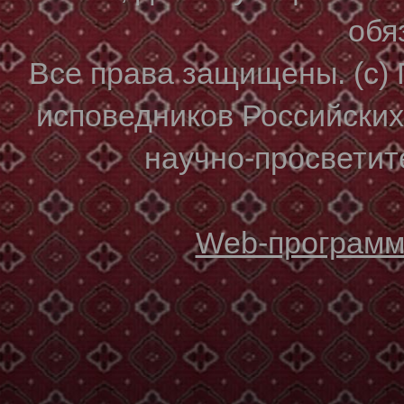
обя
Все права защищены. (с)
исповедников Российски
научно-просветите
Web-программи