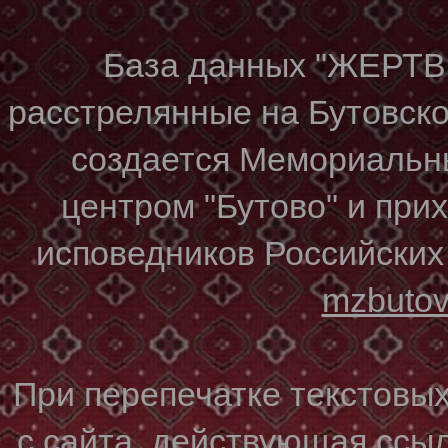
База данных "ЖЕР
расстрелянные на Бутовском
создается Мемориальн
центром "Бутово" и при
исповедников Российских
mzbuto
При перепечатке текстовы
с сайта, действующая ссы