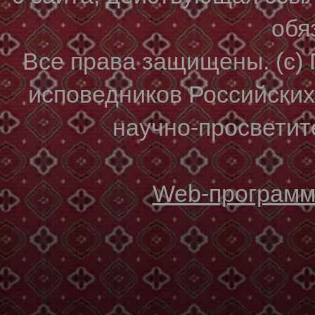
обя
Все права защищены. (с)
исповедников Российски
научно-просветите
Web-программи