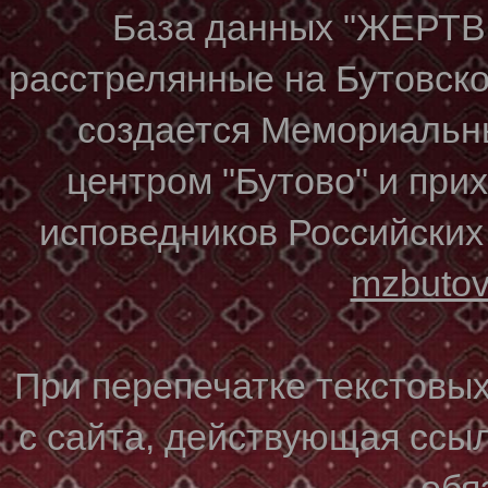
База данных "ЖЕР
расстрелянные на Бутовском
создается Мемориальн
центром "Бутово" и при
исповедников Российских
mzbuto
При перепечатке текстовы
с сайта, действующая ссы
обя