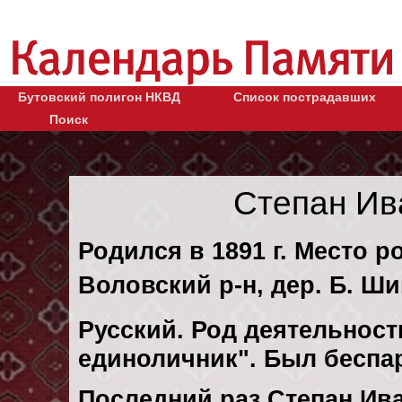
Бутовский полигон НКВД
Список пострадавших
Поиск
Степан Ив
Родился в 1891 г. Место р
Воловский р-н, дер. Б. Ш
Русский. Род деятельности
единоличник". Был беспа
Последний раз Степан Ив