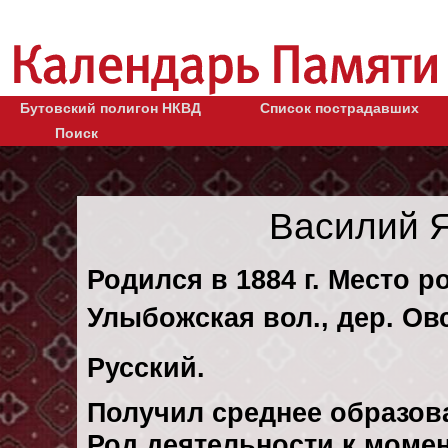
Бутовский полигон НКВД
Список пострадавших
Поиск
Василий 
Родился в 1884 г. Место р
Улыбожская вол., дер. Ов
Русский.
Получил среднее образов
Род деятельности к момен