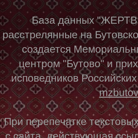
База данных "ЖЕР
расстрелянные на Бутовском
создается Мемориальн
центром "Бутово" и при
исповедников Российских
mzbuto
При перепечатке текстовы
с сайта, действующая ссы