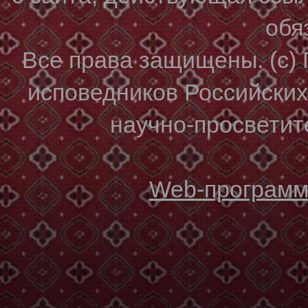
обя
Все права защищены. (с)
исповедников Российски
научно-просветите
Web-программи