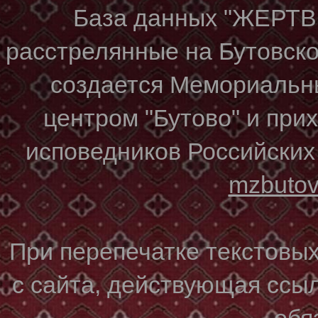
База данных "ЖЕР
расстрелянные на Бутовском
создается Мемориальн
центром "Бутово" и при
исповедников Российских
mzbuto
При перепечатке текстовы
с сайта, действующая ссы
обя