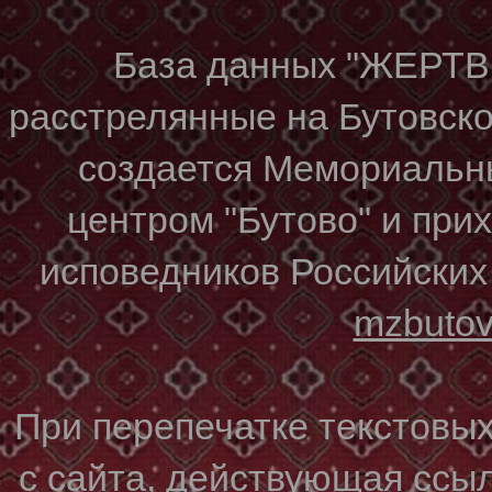
База данных "ЖЕР
расстрелянные на Бутовском
создается Мемориальн
центром "Бутово" и при
исповедников Российских
mzbuto
При перепечатке текстовы
с сайта, действующая ссы