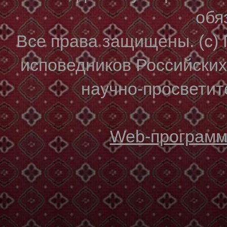
обя
Все права защищены. (с)
исповедников Российски
научно-просветите
Web-программи