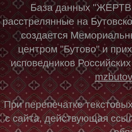
База данных "ЖЕР
расстрелянные на Бутовском
создается Мемориальн
центром "Бутово" и при
исповедников Российских
mzbuto
При перепечатке текстовы
с сайта, действующая ссы
обя