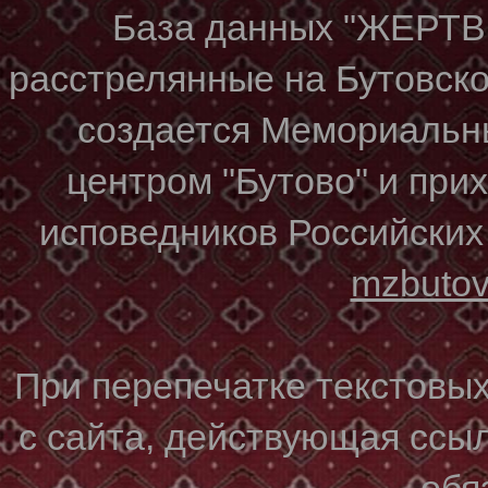
База данных "ЖЕР
расстрелянные на Бутовском
создается Мемориальн
центром "Бутово" и при
исповедников Российских
mzbuto
При перепечатке текстовы
с сайта, действующая ссы
обя