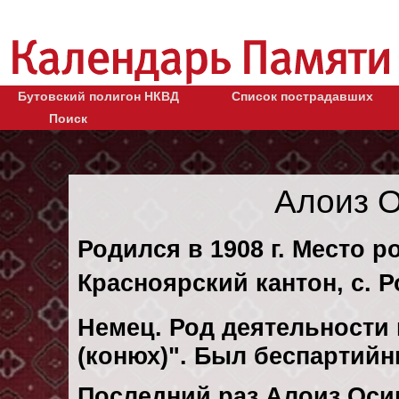
Бутовский полигон НКВД
Список пострадавших
Поиск
Алоиз 
Родился в 1908 г. Место р
Красноярский кантон, с. Р
Немец. Род деятельности 
(конюх)". Был беспартий
Последний раз Алоиз Оси