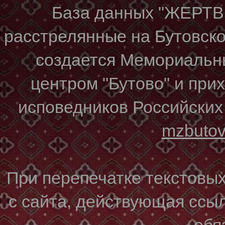
База данных "ЖЕР
расстрелянные на Бутовском
создается Мемориальн
центром "Бутово" и при
исповедников Российских
mzbuto
При перепечатке текстовы
с сайта, действующая ссы
обя