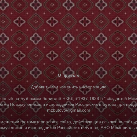
О проекте
Добавить или изменить информацию
е на Бутовском полигоне НКВД в 1937-1938 гг." создается Мем
ама Новомучеников и исповедников Российских в Бутове при под
mzbutovo@gmail.com
азмещении фотоматериалов с сайта, действующая ссылка на сайт
w
омучеников и исповедников Российских в Бутове, АНО Мемориальны