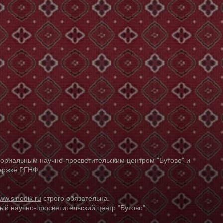
ориальным научно-просветительским центром "Бутово" и
держке РГНФ.
ww.sinodik.ru
строго обязательна.
й научно-просветительский центр "Бутово".