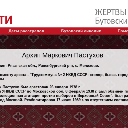
Даты расстрелов
Бутовский синодик
Помо
Архип Маркович Пастухов
ния: Рязанская обл., Раненбургский р-н, с. Мелихово.
моменту ареста - "Трудкоммуна № 2 НКВД СССР: столяр, бывш. горо
ым.
 Пастухов был арестован 26 января 1938 г.
 УНКВД СССР по Московской обл. 8 февраля 1938 г. Был обвинен по
еволюционная агитация против выборов в Верховный Совет". Был р
д Москвой. Реабилитирован 17 июля 1989 г. за отсутствием состав