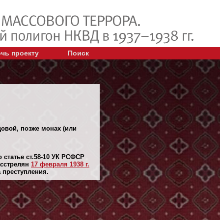
чь проекту
Поиск
довой, позже монах (или
 статье ст.58-10 УК РСФСР
асстрелян
17 февраля 1938 г.
а преступления.