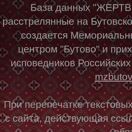
База данных "ЖЕР
расстрелянные на Бутовском
создается Мемориальн
центром "Бутово" и при
исповедников Российских
mzbuto
При перепечатке текстовы
с сайта, действующая ссы
обя