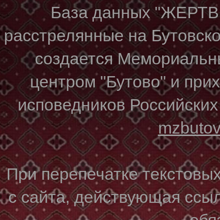
База данных "ЖЕР
расстрелянные на Бутовском
создается Мемориальн
центром "Бутово" и при
исповедников Российских
mzbuto
При перепечатке текстовы
с сайта, действующая ссы
обя