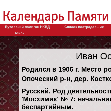
Бутовский полигон НКВД
Список пострадавших
Поиск
Иван О
Родился в 1906 г. Место р
Опоческий р-н, дер. Костк
Русский. Род деятельности
'Мосхимик' № 7: начальн
беспартийным.