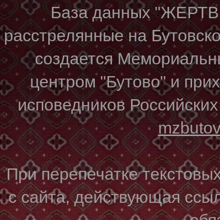
База данных "ЖЕР
расстрелянные на Бутовском
создается Мемориальн
центром "Бутово" и при
исповедников Российских
mzbuto
При перепечатке текстовы
с сайта, действующая ссы
обя