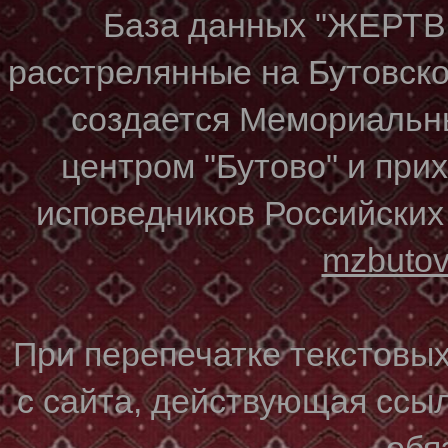
База данных "ЖЕР
расстрелянные на Бутовском
создается Мемориальн
центром "Бутово" и при
исповедников Российских
mzbuto
При перепечатке текстовы
с сайта, действующая ссы
обя