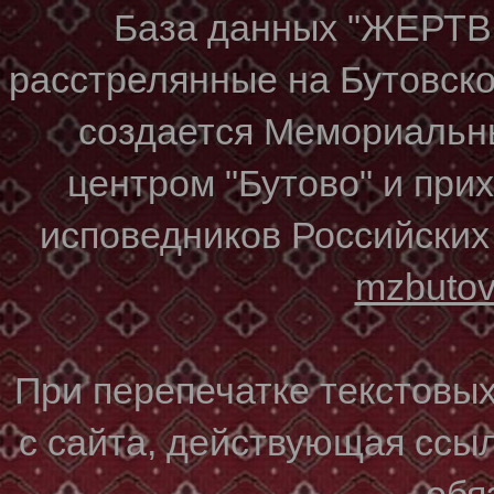
База данных "ЖЕР
расстрелянные на Бутовском
создается Мемориальн
центром "Бутово" и при
исповедников Российских
mzbuto
При перепечатке текстовы
с сайта, действующая ссы
обя