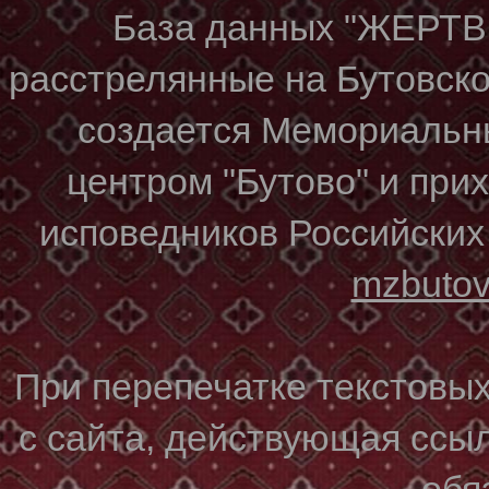
База данных "ЖЕР
расстрелянные на Бутовском
создается Мемориальн
центром "Бутово" и при
исповедников Российских
mzbuto
При перепечатке текстовы
с сайта, действующая ссы
обя