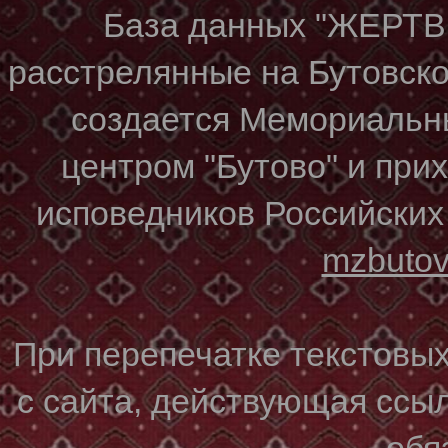
База данных "ЖЕР
расстрелянные на Бутовском
создается Мемориальн
центром "Бутово" и при
исповедников Российских
mzbuto
При перепечатке текстовы
с сайта, действующая ссы
обя