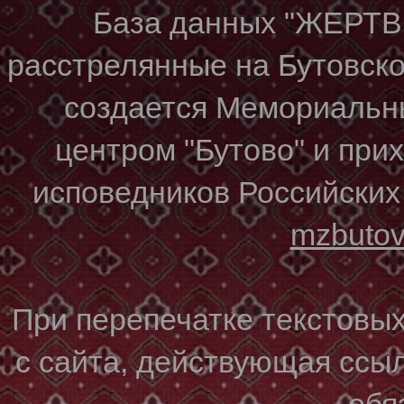
База данных "ЖЕР
расстрелянные на Бутовском
создается Мемориальн
центром "Бутово" и при
исповедников Российских
mzbuto
При перепечатке текстовы
с сайта, действующая ссы
обя