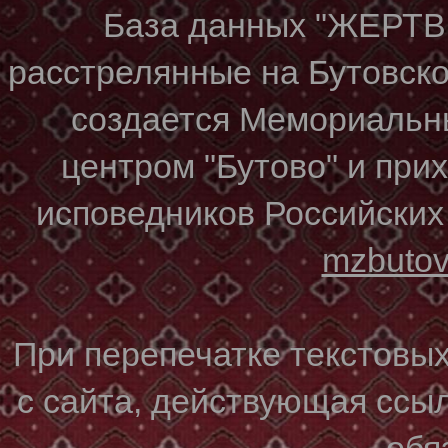
База данных "ЖЕР
расстрелянные на Бутовском
создается Мемориальн
центром "Бутово" и при
исповедников Российских
mzbuto
При перепечатке текстовы
с сайта, действующая ссы
обя