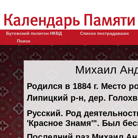
Бутовский полигон НКВД
Список пострадавших
Поиск
Михаил Ан
Родился в 1884 г. Место р
Липицкий р-н, дер. Голохв
Русский. Род деятельности
'Красное Знамя'". Был бе
Последний раз Михаил А