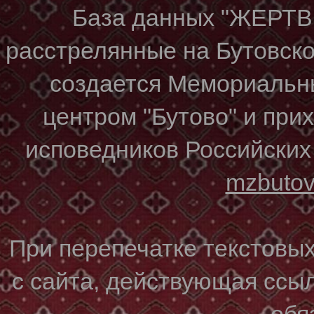
База данных "ЖЕР
расстрелянные на Бутовском
создается Мемориальн
центром "Бутово" и при
исповедников Российских
mzbuto
При перепечатке текстовы
с сайта, действующая ссы
обя