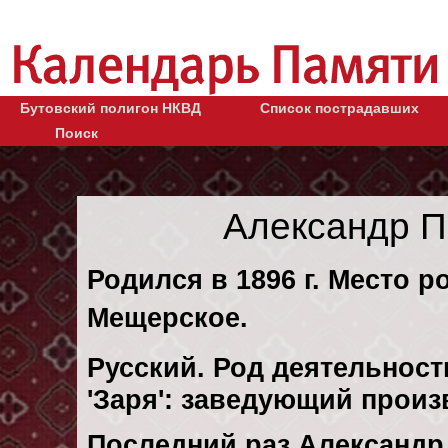
Бутовский полигон НКВД
Список пострадавших
Поиск
Александр П
Родился в 1896 г. Место р
Мещерское.
Русский. Род деятельност
'Заря': заведующий прои
Последний раз Александ