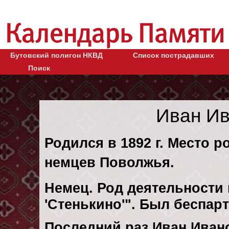
Бутовский полигон НКВД
Список пострадавших
Поиск
Иван Ив
Родился в 1892 г. Место р
немцев Поволжья.
Немец. Род деятельности 
'Стенькино'". Был беспар
Последний раз Иван Иван