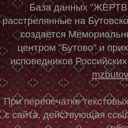
База данных "ЖЕР
расстрелянные на Бутовском
создается Мемориальн
центром "Бутово" и при
исповедников Российских
mzbuto
При перепечатке текстовы
с сайта, действующая ссы
обя