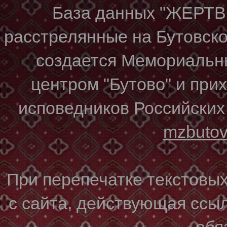
База данных "ЖЕР
расстрелянные на Бутовском
создается Мемориальн
центром "Бутово" и при
исповедников Российских
mzbuto
При перепечатке текстовы
с сайта, действующая ссы
обя